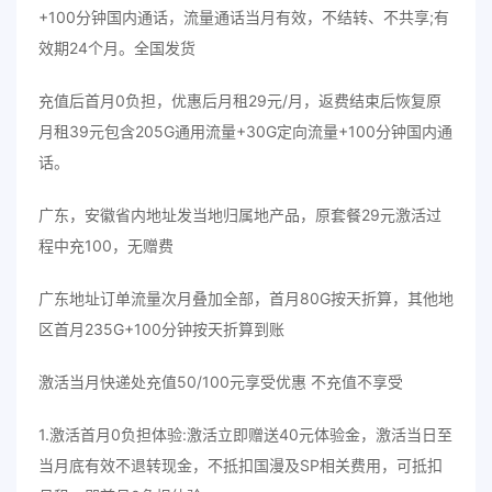
+100分钟国内通话，流量通话当月有效，不结转、不共享;有
效期24个月。全国发货
充值后首月0负担，优惠后月租29元/月，返费结束后恢复原
月租39元包含205G通用流量+30G定向流量+100分钟国内通
话。
广东，安徽省内地址发当地归属地产品，原套餐29元激活过
程中充100，无赠费
广东地址订单流量次月叠加全部，首月80G按天折算，其他地
区首月235G+100分钟按天折算到账
激活当月快递处充值50/100元享受优惠 不充值不享受
1.激活首月0负担体验:激活立即赠送40元体验金，激活当日至
当月底有效不退转现金，不抵扣国漫及SP相关费用，可抵扣