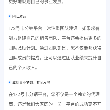
更好地规划自己的事业发展。
团队激励
172号卡分销平台非常注重团队建设。如果您有
能力组建自己的销售团队，平台还会提供更多的
团队激励计划。通过团队销售，您不仅能够获得
团队成员的提成，还可以通过团队业绩来提升自
己的个人收入。
成就事业梦想，共同发展
在172号卡分销平台，您不仅是一个独立的代理
商，还是我们大家庭的一员。平台的成功离不开