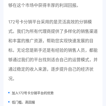
够在这个市场中获得丰厚的利润回报。
172号卡分销平台采用的是灵活高效的分销模
式。我们为所有代理商提供了多样化的销售渠道
和丰富的推广资源，帮助您实现快速发展的目
标。无论您是新手还是有经验的销售人员，都能
够通过我们的平台找到适合自己的运营模式，并
通过稳定的收入来源，逐步提升自己的经济状
况。
加入172号卡分销平台的优势
低门槛、高回报