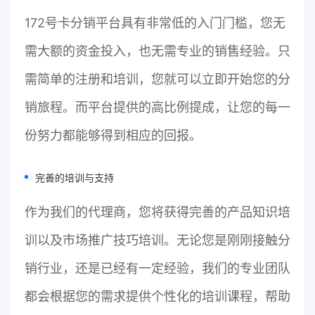
172号卡分销平台具有非常低的入门门槛，您无
需大额的资金投入，也无需专业的销售经验。只
需简单的注册和培训，您就可以立即开始您的分
销旅程。而平台提供的高比例提成，让您的每一
份努力都能够得到相应的回报。
完善的培训与支持
作为我们的代理商，您将获得完善的产品知识培
训以及市场推广技巧培训。无论您是刚刚接触分
销行业，还是已经有一定经验，我们的专业团队
都会根据您的需求提供个性化的培训课程，帮助