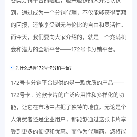
各类分销平台的崛起，越来越多的人开始认识
到，通过成为一个分销代理，不仅能够获得高额
的回报，还能享受到无与伦比的自由和灵活性。
而今天，我们要向大家介绍的，就是一个充满机
会和潜力的全新平台——172号卡分销平台。
为什么选择172号卡分销平台？
172号卡分销平台提供的是一款优质的产品——
172号卡。这款卡片的广泛应用性和多样化的功
能，让它在市场中占据了独特的地位。无论是个
人消费者还是企业用户，都能够通过这张卡片享
受到更多的便捷和优惠。而作为代理商，您将能