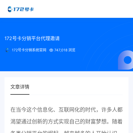
172号卡分销平台代理邀请
172号卡分销系统官网
747,018 浏览
文章详情
在当今这个信息化、互联网化的时代，许多人都
渴望通过创新的方式实现自己的财富梦想。随着