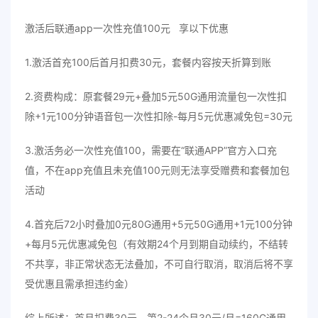
激活后联通app一次性充值100元 享以下优惠
1.激活首充100后首月扣费30元，套餐内容按天折算到账
2.资费构成：原套餐29元+叠加5元50G通用流量包一次性扣
除+1元100分钟语音包一次性扣除-每月5元优惠减免包=30元
3.激活务必一次性充值100，需要在“联通APP”官方入口充
值，不在app充值且未充值100元则无法享受赠费和套餐加包
活动
4.首充后72小时叠加0元80G通用+5元50G通用+1元100分钟
+每月5元优惠减免包（有效期24个月到期自动续约，不结转
不共享，非正常状态无法叠加，不可自行取消，取消后将不享
受优惠且需承担违约金）
综上所述：首月扣费30元，第2-24个月30元/月=160G通用