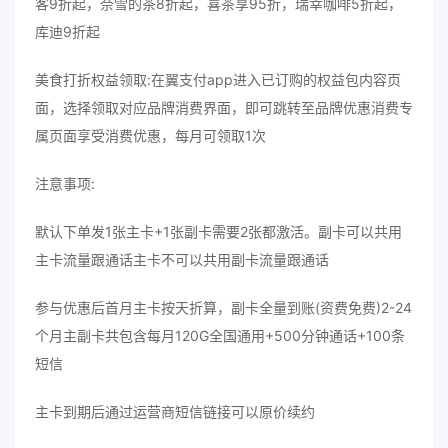
客9折起，奈雪的茶8折起，喜茶享95折，瑞幸咖啡5折起，
库迪9折起
美食打折权益领取:在翼支付app进入已订购的权益包内容页
面，选择领取对应品牌消费界面，即可跳转至品牌优惠消费专
属页面享受消费优惠，每月可领取1次
注意事项:
默认下单发1张主卡+1张副卡需要2张都激活。副卡可以共用
主卡流量跟通话主卡不可以共用副卡流量跟通话
参与优惠后首月主卡按天折算，副卡全量到账(资费免费)2-24
个月主副卡共包含每月120G全国通用+500分钟通话+100条
短信
主卡到期后通过运营商短信链接可以原价续约