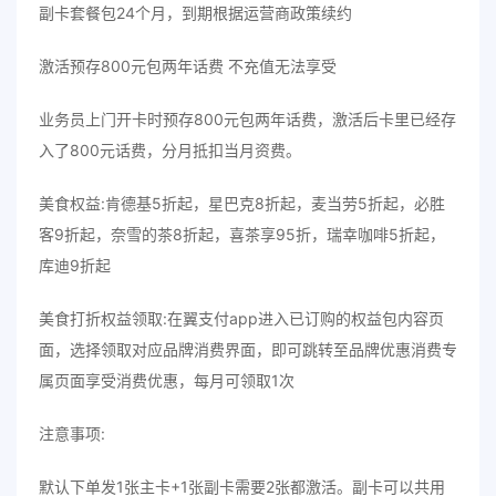
副卡套餐包24个月，到期根据运营商政策续约
激活预存800元包两年话费 不充值无法享受
业务员上门开卡时预存800元包两年话费，激活后卡里已经存
入了800元话费，分月抵扣当月资费。
美食权益:肯德基5折起，星巴克8折起，麦当劳5折起，必胜
客9折起，奈雪的茶8折起，喜茶享95折，瑞幸咖啡5折起，
库迪9折起
美食打折权益领取:在翼支付app进入已订购的权益包内容页
面，选择领取对应品牌消费界面，即可跳转至品牌优惠消费专
属页面享受消费优惠，每月可领取1次
注意事项:
默认下单发1张主卡+1张副卡需要2张都激活。副卡可以共用