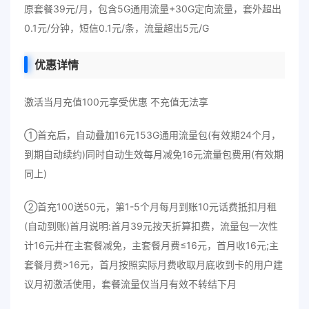
原套餐39元/月，包含5G通用流量+30G定向流量，套外超出
0.1元/分钟，短信0.1元/条，流量超出5元/G
优惠详情
激活当月充值100元享受优惠 不充值无法享
①首充后，自动叠加16元153G通用流量包(有效期24个月，
到期自动续约)同时自动生效每月减免16元流量包费用(有效期
同上)
②首充100送50元，第1-5个月每月到账10元话费抵扣月租
(自动到账)首月说明:首月39元按天折算扣费，流量包一次性
计16元并在主套餐减免，主套餐月费≤16元，首月收16元;主
套餐月费>16元，首月按照实际月费收取月底收到卡的用户建
议月初激活使用，套餐流量仅当月有效不转结下月