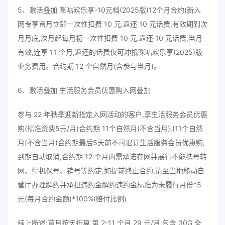
5、激活叠加 咪咕欢乐享-10元档(2025版)12个月合约(新入
网专享首月立即一次性扣费 10 元,返还 10 元话费,有效期到次
月月底,次月起每月初一次性扣费 10 元,返还 10 元话费,当月
有效,连享 11 个月,返还的话费仅可冲抵咪咕欢乐享(2025)版
业务费用。合约期 12 个自然月(含参与当月)。
6、激活叠加 生活服务会员优惠购入网叠加
参与 22 年秋季迎新指定入网活动的客户,享生活服务会员优惠
购(标准资费5元/月)合约期 11个自然月(不含当月),(11个自然
月(不含当月)合约期最后5天前不可退订生活服务会员优惠购,
到期自动取消,合约期 12 个月内需承诺在网并展行不能携号转
网、停机保号、销号等约定,如提前终止合约,请至当地移动自
营厅办理解约并承担违约金解约违约金标准为未履行月份*5
元(每月合约金额)*100%(赔付比例)
综上所述:首月按天折算,第 2-11 个月 29 元/月,包含 30G 全