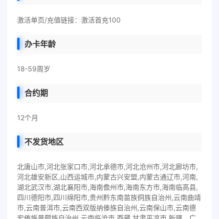
激活单页/充值链接：激活首充100
办卡年龄
18-59周岁
合约期
12个月
不发货地区
北唐山市,河北张家口市,河北承德市,河北沧州市,河北廊坊市,
河北雄安新区,山西运城市,内蒙古兴安盟,内蒙古通辽市,河南,
湖北武汉市,湖北襄阳市,海南儋州市,海南东方市,海南临高县,
四川德阳市,四川绵阳市,贵州黔东南苗族侗族自治州,云南曲靖
市,云南普洱市,云南西双版纳傣族自治州,云南保山市,云南德
宏傣族景颇族自治州,云南临沧市,西藏,甘肃平凉市,新疆，广