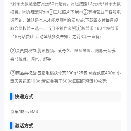
*剩余天数激活首月送50元话费，月租按照1.3元/天*剩余天数
扣费。办理流程:①三张照片下单②等待营业厅客服电
话回访，确认是本人才能发货会员权益:下载翼支付每月领
取会员权益三选一，当月不领作废①权益币:160个权益币
=15元话费(此活动延续多久未知，之前3年一直有)
②会员类权益:腾讯视频、爱奇艺、哔哩哔哩、网易云音乐、
喜马拉雅、腾讯手游等
③商品类权益:五指毛桃茯苓茶200g*25包;燕麦麸皮400g;小
壶天黄花菜108g;带皮香薯干500g田园鲜鸡蛋10枚等;
快递方式
京东/顺丰/EMS
激活方式