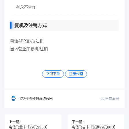
者永不合作
复机及注销方式
电信APP复机/注销
当地营业厅复机/注销
立即下单
注册代理
生成海报
172号卡分销系统官网
上一篇：
下一篇：
电信飞量卡【29元235G】
电信飞吉卡【长期29元80G】