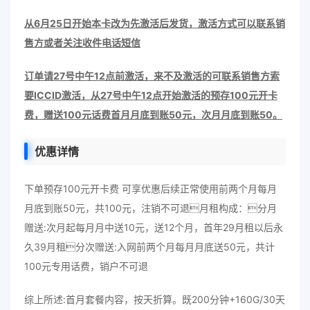
从6月25日开始本卡改为先激活后发货，激活方式可以联系销
售方或者关注收件电话短信
订单请27号中午12点前激活，来不及激活的可联系销售方索
要ICCID激活，从27号中午12点开始激活的预存100元开卡
费，赠送100元话费首月月底到账50元，次月月底到账50。
优惠详情
下单预存100元开卡费 可享优惠后续正常使用前两个月每月
月底到账50元，共100元，注销不可退月租构成：分月
赠送:次月起每月月中送10元，送12个月，首年29月租以后永
久39月租分次赠送:入网前两个月每月月底送50元，共计
100元专用话费，销户不可退
综上所述:首月套餐内容，按天折算。既200分钟+160G/30天