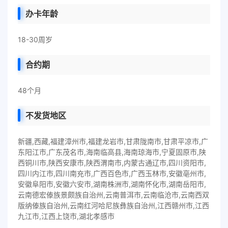
办卡年龄
18-30周岁
合约期
48个月
不发货地区
新疆,西藏,福建漳州市,福建龙岩市,甘肃陇南市,甘肃平凉市,广
东阳江市,广东茂名市,海南临高县,海南琼海市,宁夏固原市,陕
西铜川市,陕西安康市,陕西渭南市,内蒙古通辽市,四川资阳市,
四川内江市,四川南充市,广西百色市,广西玉林市,安徽亳州市,
安徽阜阳市,安徽六安市,湖南株洲市,湖南怀化市,湖南岳阳市,
云南德宏傣族景颇族自治州,云南普洱市,云南临沧市,云南西双
版纳傣族自治州,云南红河哈尼族彝族自治州,江西赣州市,江西
九江市,江西上饶市,湖北孝感市