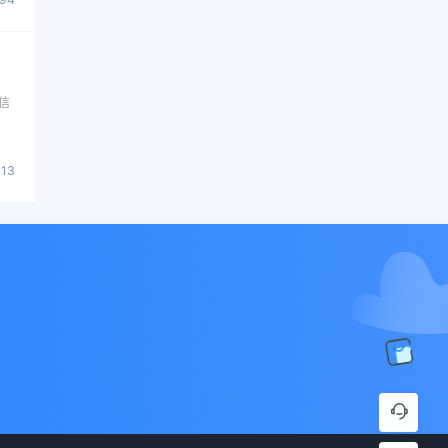
短信
113