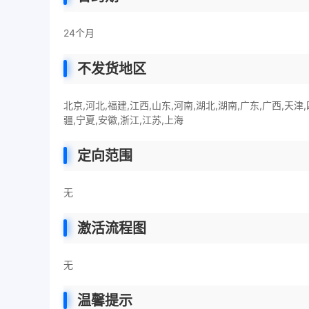
24个月
不发货地区
北京,河北,福建,江西,山东,河南,湖北,湖南,广东,广西,天津
疆,宁夏,安徽,浙江,江苏,上海
定向范围
无
激活流程图
无
温馨提示