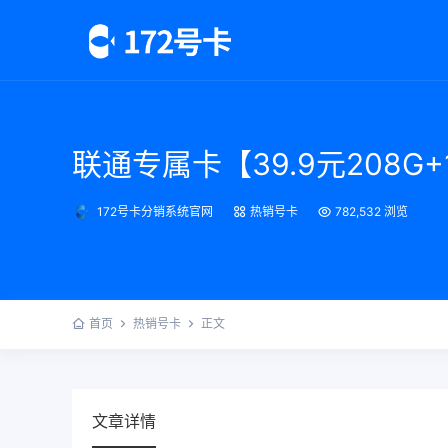
联通专属卡【39.9元208G+
172号卡分销系统官网
热销号卡
782,532 浏览
首页
热销号卡
正文
文章详情