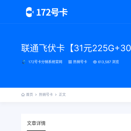
联通飞伏卡【31元225G+3
172号卡分销系统官网
热销号卡
613,587 浏览
首页
热销号卡
正文
文章详情