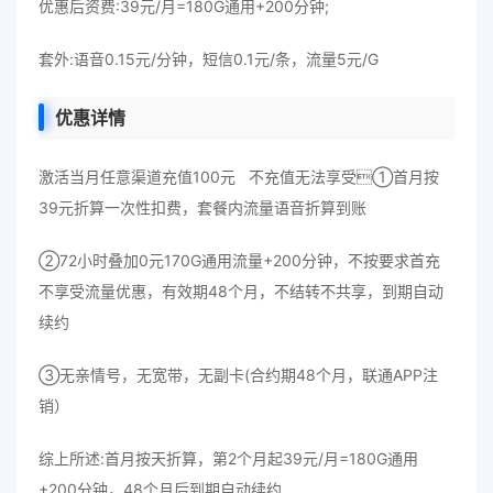
优惠后资费:39元/月=180G通用+200分钟;
套外:语音0.15元/分钟，短信0.1元/条，流量5元/G
优惠详情
激活当月任意渠道充值100元 不充值无法享受①首月按
39元折算一次性扣费，套餐内流量语音折算到账
②72小时叠加0元170G通用流量+200分钟，不按要求首充
不享受流量优惠，有效期48个月，不结转不共享，到期自动
续约
③无亲情号，无宽带，无副卡(合约期48个月，联通APP注
销）
综上所述:首月按天折算，第2个月起39元/月=180G通用
+200分钟，48个月后到期自动续约