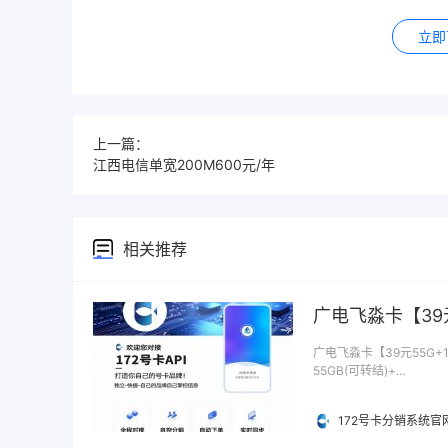
立即
上一篇：
江西电信单宽200M600元/年
相关推荐
广电飞淼卡【39
广电飞淼卡【39元55G+
55GB(可转结)+…
172号卡分销系统官