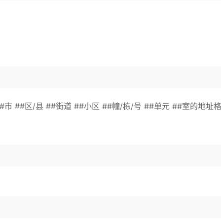
##区/县 ##街道 ##小区 ##幢/栋/号 ##单元 ##室的地址