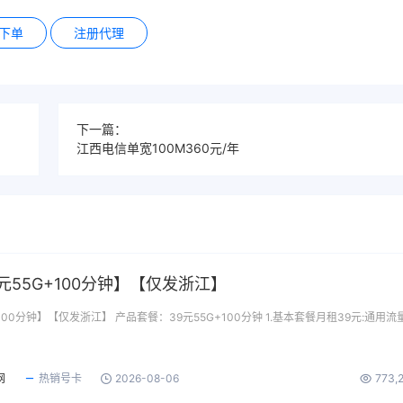
下单
注册代理
下一篇：
江西电信单宽100M360元/年
元55G+100分钟】【仅发浙江】
100分钟】【仅发浙江】 产品套餐：39元55G+100分钟 1.基本套餐月租39元:通用流
网
热销号卡
2026-08-06
773,