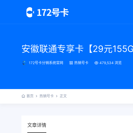
安徽联通专享卡【29元155G
172号卡分销系统官网
热销号卡
479,534 浏览
首页
热销号卡
正文
文章详情