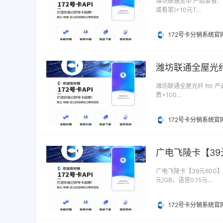
潍坊联通宽带 产品套餐：潍
或看家)+10元T…
172号卡分销系统官
潍坊联通全屋光纤 
潍坊联通全屋光纤 fttr 
费+100…
172号卡分销系统官
广电飞陵卡【39
广电飞陵卡【39元60G】
元/GB，语音0.15元…
172号卡分销系统官