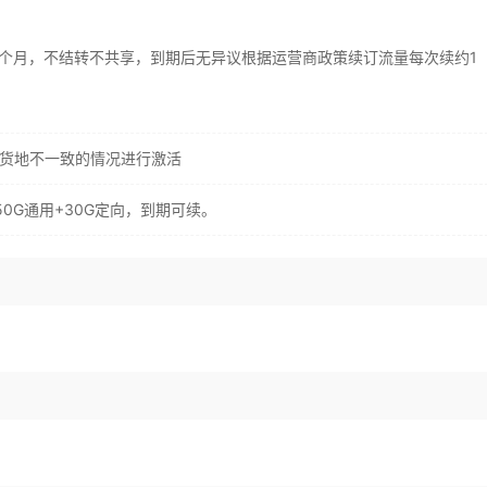
期12个月，不结转不共享，到期后无异议根据运营商政策续订流量每次续约1
收货地不一致的情况进行激活
50G通用+30G定向，到期可续。