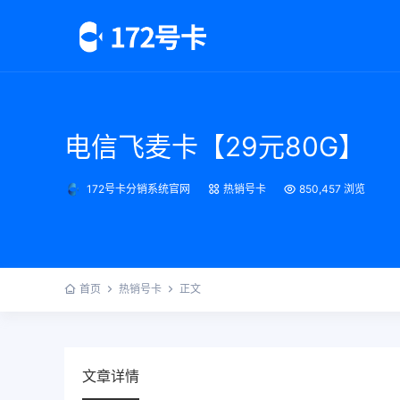
电信飞麦卡【29元80G】
172号卡分销系统官网
热销号卡
850,457 浏览
首页
热销号卡
正文
文章详情