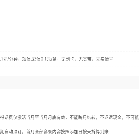
1元/分钟，短信,彩信0.1元/条，无副卡，无宽带，无亲情号
，获得话费仅激活当月至当月月底有效，不能跨月结转，不退返现金，不可
，到期自动退订。首月全部套餐内容按照添加日按天折算到账