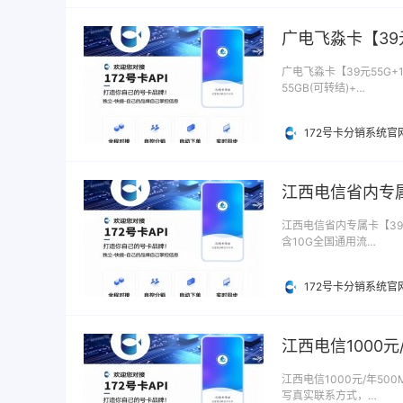
广电飞淼卡【39
广电飞淼卡【39元55G+
55GB(可转结)+…
172号卡分销系统官
江西电信省内专属
江西电信省内专属卡【39元
含10G全国通用流…
172号卡分销系统官
江西电信1000元
江西电信1000元/年500
写真实联系方式，…