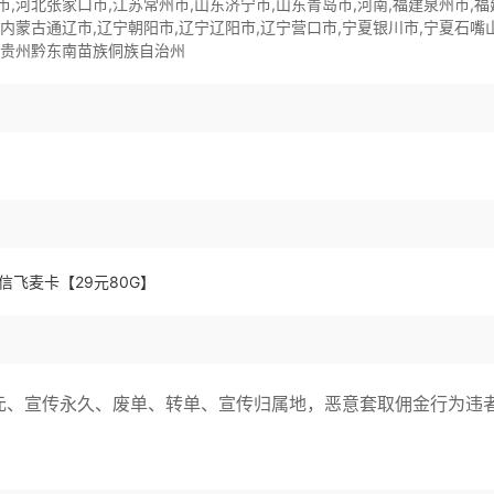
市,河北张家口市,江苏常州市,山东济宁市,山东青岛市,河南,福建泉州市,福
,内蒙古通辽市,辽宁朝阳市,辽宁辽阳市,辽宁营口市,宁夏银川市,宁夏石嘴
市,贵州黔东南苗族侗族自治州
元、宣传永久、废单、转单、宣传归属地，恶意套取佣金行为违