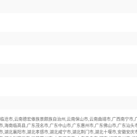
南临沧市,云南德宏傣族景颇族自治州,云南保山市,云南曲靖市,广西南宁市,
市,海南临高县,广东茂名市,广东中山市,广东惠州市,广东佛山市,广东汕头市
市,湖北襄阳市,湖北孝感市,湖北咸宁市,湖北荆门市,湖北十堰市,安徽安庆市