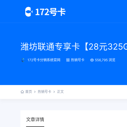
潍坊联通专享卡【28元325G
172号卡分销系统官网
热销号卡
556,795 浏览
首页
热销号卡
正文
文章详情