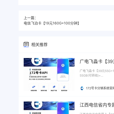
上一篇：
电信飞泊卡【19元160G+100分钟】
相关推荐
广电飞淼卡【39
广电飞淼卡【39元55G+
55GB(可转结)+…
172号卡分销系统官
江西电信省内专属