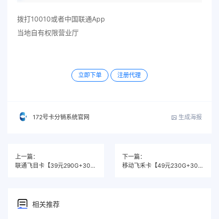
拨打10010或者中国联通App
当地自有权限营业厅
立即下单
注册代理
生成海报
172号卡分销系统官网
上一篇：
下一篇：
联通飞目卡【39元290G+300分钟】
移动飞禾卡【49元230G+300分钟+3个会员】
相关推荐