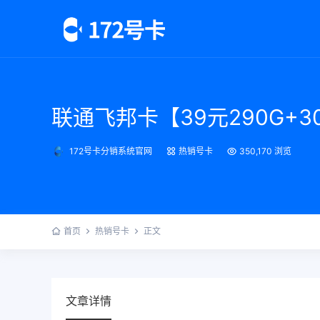
联通飞邦卡【39元290G+3
172号卡分销系统官网
热销号卡
350,170 浏览
首页
热销号卡
正文
文章详情