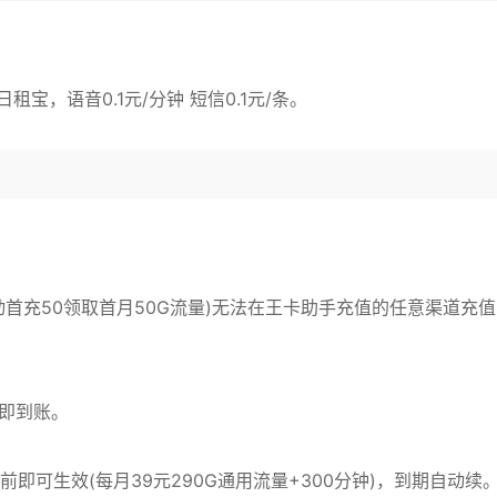
宝，语音0.1元/分钟 短信0.1元/条。
动首充50领取首月50G流量)无法在王卡助手充值的任意渠道充值
立即到账。
即可生效(每月39元290G通用流量+300分钟)，到期自动续