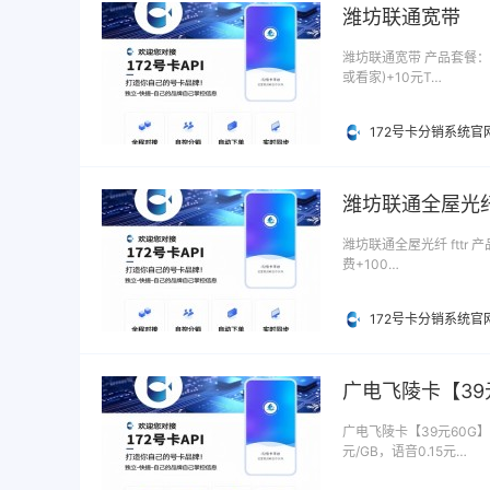
潍坊联通宽带
潍坊联通宽带 产品套餐：潍
或看家)+10元T…
172号卡分销系统官
潍坊联通全屋光纤 
潍坊联通全屋光纤 fttr 
费+100…
172号卡分销系统官
广电飞陵卡【39
广电飞陵卡【39元60G】
元/GB，语音0.15元…