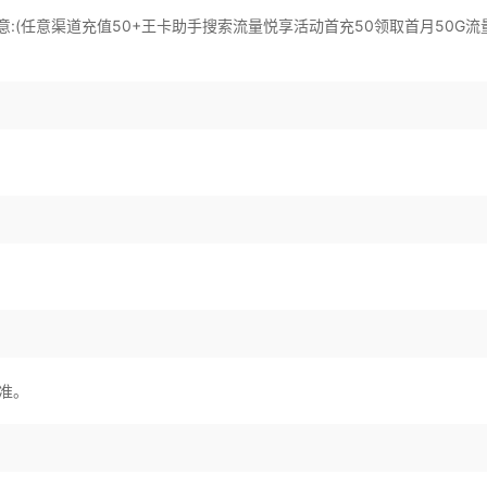
:(任意渠道充值50+王卡助手搜索流量悦享活动首充50领取首月50G流
准。