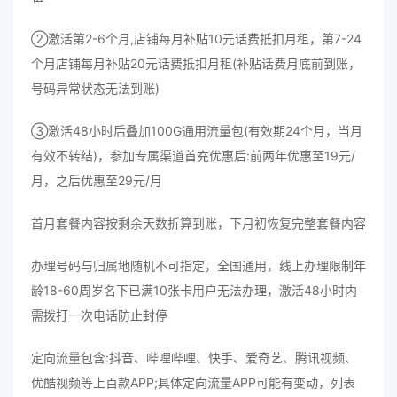
②激活第2-6个月,店铺每月补贴10元话费抵扣月租，第7-24
个月店铺每月补贴20元话费抵扣月租(补贴话费月底前到账，
号码异常状态无法到账)
③激活48小时后叠加100G通用流量包(有效期24个月，当月
有效不转结)
，
参加专属渠道首充优惠后:前两年优惠至19元/
月，之后优惠至29元/月
首月套餐内容按剩余天数折算到账，下月初恢复完整套餐内容
办理号码与归属地随机不可指定，全国通用，线上办理限制年
龄18-60周岁名下已满10张卡用户无法办理，激活48小时内
需拨打一次电话防止封停
定向流量包含:抖音、哔哩哔哩、快手、爱奇艺、腾讯视频、
优酷视频等上百款APP;具体定向流量APP可能有变动，列表