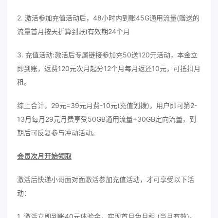
2. 激活参加充值活动后，48小时内到账45G通用流量(赠送的
流量首月按天折算到账)有效期24个月
3. 充值活动:激活后专属链接参加充50送120元活动，本金立
即到账，返费120元次月起分12个月每月返还10元，可抵扣月
租。
综上合计，29元=39元月费-10元(充值划拨)，用户即可第2-
13月每月29元月费享受50GB通用流量+30GB定向流量，到
期后可反复参与冲动活动。
会员次月开始领取
激活后快递小哥面对面激活参加充值活动，才可享受以下活
动：
1. 激活立即到账40元体验金，实现首月免月租 (当月有效)。