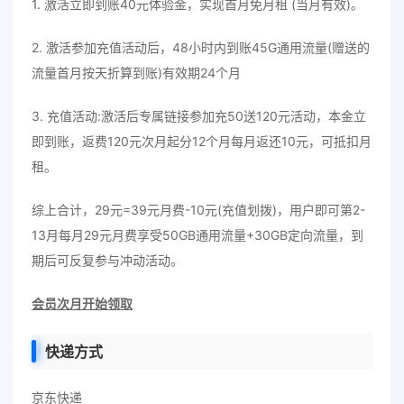
1. 激活立即到账40元体验金，实现首月免月租 (当月有效)。
2. 激活参加充值活动后，48小时内到账45G通用流量(赠送的
流量首月按天折算到账)有效期24个月
3. 充值活动:激活后专属链接参加充50送120元活动，本金立
即到账，返费120元次月起分12个月每月返还10元，可抵扣月
租。
综上合计，29元=39元月费-10元(充值划拨)，用户即可第2-
13月每月29元月费享受50GB通用流量+30GB定向流量，到
期后可反复参与冲动活动。
会员次月开始领取
快递方式
京东快递