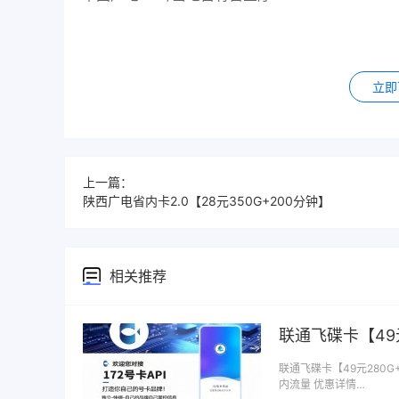
立即
上一篇：
陕西广电省内卡2.0【28元350G+200分钟】
相关推荐
联通飞碟卡【49元
联通飞碟卡【49元280G+
内流量 优惠详情…