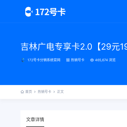
吉林广电专享卡2.0【29元1
172号卡分销系统官网
热销号卡
465,674 浏览
首页
热销号卡
正文
文章详情