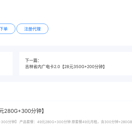
下单
注册代理
下一篇：
吉林省内广电卡2.0【28元350G+200分钟】
280G+300分钟】
300分钟】 产品套餐：49元280G+300分钟 原套餐49元月租，含300分钟+280G