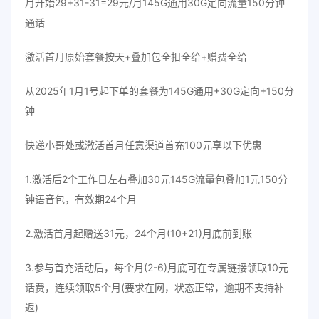
月开始29+31-31=29元/月145G通用30G定向流量150分钟
通话
激活首月原始套餐按天+叠加包全扣全给+赠费全给
从2025年1月1号起下单的套餐为145G通用+30G定向+150分
钟
快递小哥处或激活首月任意渠道首充100元享以下优惠
1.激活后2个工作日左右叠加30元145G流量包叠加1元150分
钟语音包，有效期24个月
2.激活首月起赠送31元，24个月(10+21)月底前到账
3.参与首充活动后，每个月(2-6)月底可在专属链接领取10元
话费，连续领取5个月(要求在网，状态正常，逾期不支持补
返)