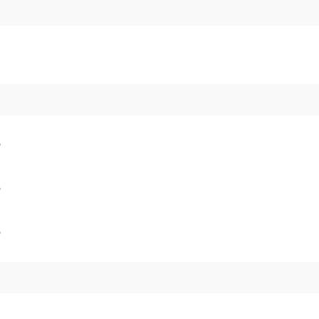
。
。
。