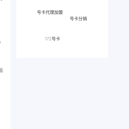
号卡代理加盟
号卡分销
172号卡
流量卡代
理
/
172
返