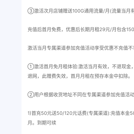
③激活次月店铺赠送100G通用流量/月(流量当月
充值后首月免费，优惠后长期月租29元/月包含150
激活当月专属渠道参加充值活动享受优惠不充值不
①激活首月免月租体验:激活当月有效，不退现金
退网，此赠费失效，首月月租在预存本金中扣除。
②用户根据收货地址不同在专属渠道参加充值活动
1)首充50元送50/120元话费(专属渠道):充值本金
月。到期可续