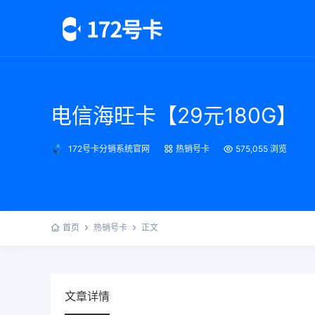
电信海旺卡【29元180G】
172号卡分销系统官网
热销号卡
575,055 浏览
首页
热销号卡
正文
文章详情