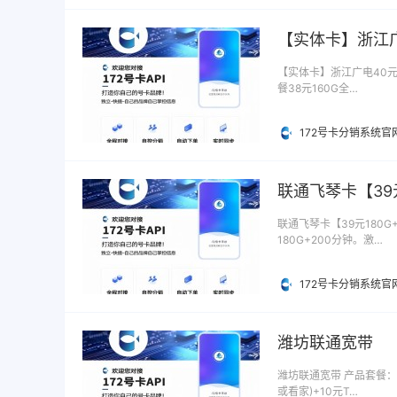
【实体卡】浙江广电
【实体卡】浙江广电40元3
餐38元160G全…
172号卡分销系统官
联通飞琴卡【39元
联通飞琴卡【39元180G
180G+200分钟。激…
172号卡分销系统官
潍坊联通宽带
潍坊联通宽带 产品套餐：潍
或看家)+10元T…