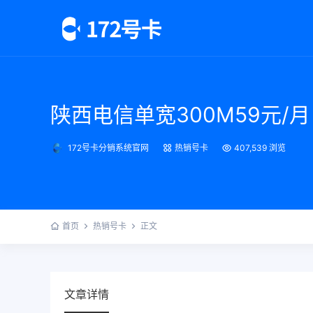
陕西电信单宽300M59元/月
172号卡分销系统官网
热销号卡
407,539 浏览
首页
热销号卡
正文
文章详情