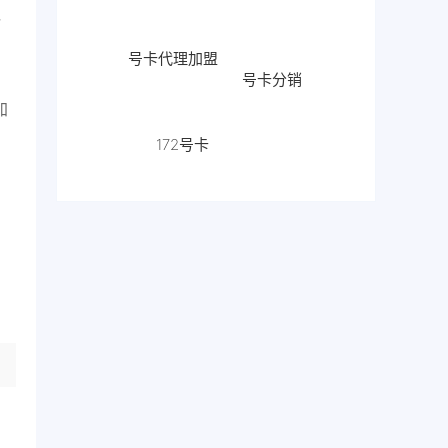
包
号卡代理加盟
号卡分销
加
流量卡代
172号卡
理
172
，