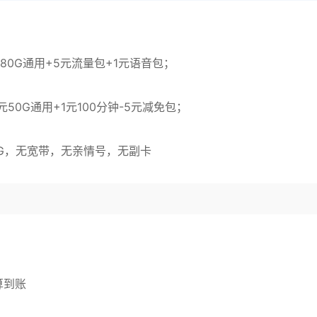
元80G通用+5元流量包+1元语音包；
元50G通用+1元100分钟-5元减免包；
元/G，无宽带，无亲情号，无副卡
算到账