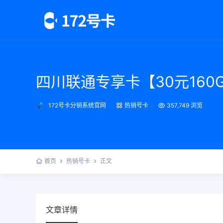
四川联通专享卡【30元160G
172号卡分销系统官网
热销号卡
357,749 浏览
首页
热销号卡
正文
文章详情