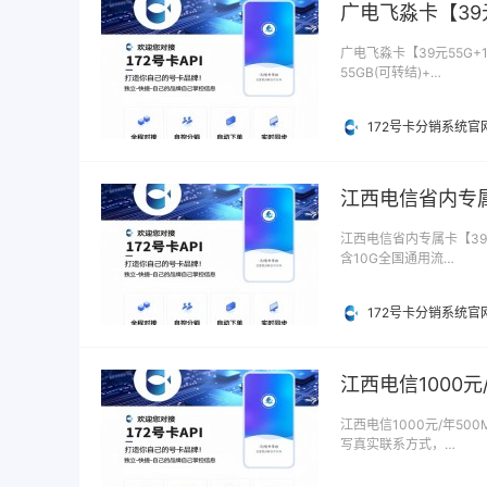
广电飞淼卡【39
广电飞淼卡【39元55G+
55GB(可转结)+…
172号卡分销系统官
江西电信省内专属
江西电信省内专属卡【39元
含10G全国通用流…
172号卡分销系统官
江西电信1000元
江西电信1000元/年500
写真实联系方式，…